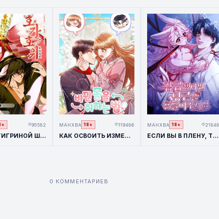
95582
МАНХВА
119486
МАНХВА
2184
8+
18+
18+
ЛИСА В ТИГРИНОЙ ШКУРЕ
КАК ОСВОИТЬ ИЗМЕНЁННОЕ ТЕЛО / HOW TO USE A CHANGED BODY
ЕСЛИ ВЫ В ПЛЕНУ, ТО ПОМАШИТЕ МОРКОВКОЙ
0 КОММЕНТАРИЕВ