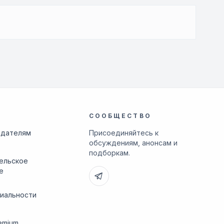
СООБЩЕСТВО
адателям
Присоединяйтесь к
обсуждениям, анонсам и
подборкам.
ельское
е
иальности
emium