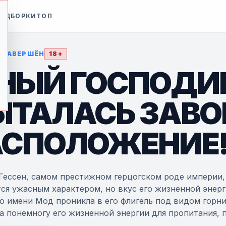
ОДБОРКИ
ТОП
• ЗАВЕРШЁН
18+
НЫЙ ГОСПОДИН,
ЫТАЛАСЬ ЗАВО
АСПОЛОЖЕНИЕ
 Гессен, самом престижном герцогском роде империи,
ся ужасным характером, но вкус его жизненной энерг
по имени Мод проникла в его флигель под видом горн
 понемногу его жизненной энергии для пропитания, п