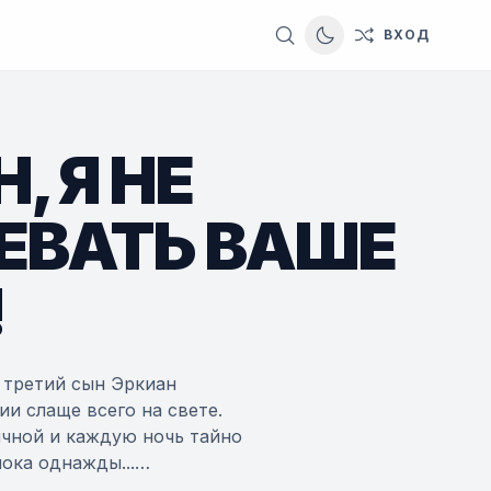
ВХОД
Switch to dark them
 Я НЕ
ЕВАТЬ ВАШЕ
!
 третий сын Эркиан
ии слаще всего на свете.
ичной и каждую ночь тайно
ока однажды...