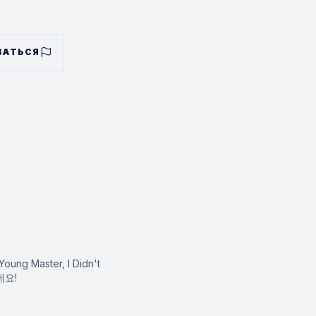
то осквернила мое тело? —
и девственником?
ВАТЬСЯ
ответственность?
Young Master, I Didn't
데요!