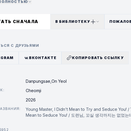
 ПОЛНОСТЬЮ
 собираешься взять на себя ответственность за то, ч
венность? Молодой господин, вы что, до сих пор был
ТАТЬ СНАЧАЛА
В БИБЛИОТЕКУ
ПОЖАЛО
этот ходячий тортик требует, чтобы я взяла на себя 
ЬСЯ С ДРУЗЬЯМИ
EGRAM
ВКОНТАКТЕ
КОПИРОВАТЬ ССЫЛКУ
Danpungsae,
On Yeol
К:
Cheomji
2026
АЗВАНИЯ:
Young Master, I Didn't Mean to Try and Seduce You! / 
Mean to Seduce You! / 도련님, 꼬실 생각까지는 없었는
952