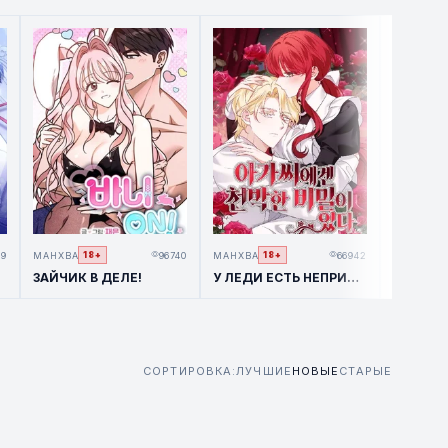
89
МАНХВА
96740
МАНХВА
66942
МАНХВА
18+
18+
ЗАЙЧИК В ДЕЛЕ!
У ЛЕДИ ЕСТЬ НЕПРИСТОЙНАЯ ТАЙНА
СОРТИРОВКА:
ЛУЧШИЕ
НОВЫЕ
СТАРЫЕ