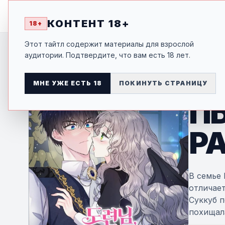
MANGA
-SHI
ГЛАВНАЯ
КАТАЛОГ
ЖАНРЫ
П
КОНТЕНТ 18+
18+
Этот тайтл содержит материалы для взрослой
МАНХВА
аудитории. Подтвердите, что вам есть 18 лет.
Ю
МНЕ УЖЕ ЕСТЬ 18
ПОКИНУТЬ СТРАНИЦУ
П
Р
В семье
отличает
Суккуб 
похищала