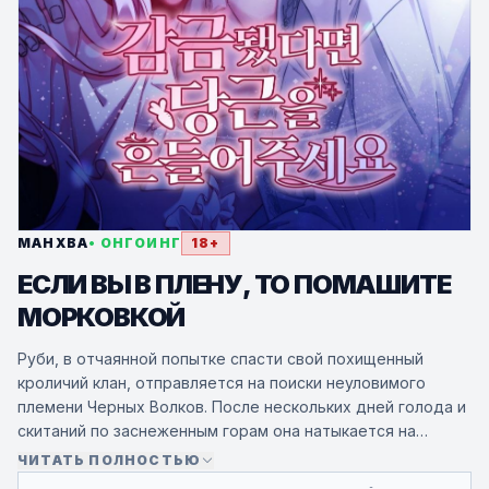
МАНХВА
• ОНГОИНГ
18+
ЕСЛИ ВЫ В ПЛЕНУ, ТО ПОМАШИТЕ
МОРКОВКОЙ
Руби, в отчаянной попытке спасти свой похищенный
кроличий клан, отправляется на поиски неуловимого
племени Черных Волков. После нескольких дней голода и
скитаний по заснеженным горам она натыкается на
морковку.
ЧИТАТЬ ПОЛНОСТЬЮ