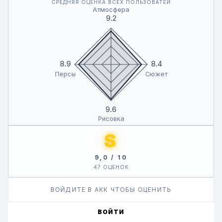
СРЕДНЯЯ ОЦЕНКА ВСЕХ ПОЛЬЗОВАТЕЙ
«Какая вкусная морковка, сейчас я ей полакомлюсь!
Атмосфера
Ням…»
9.2
«Ааах!»
Но почему каждый раз, когда она облизывает сухую
8.9
8.4
морковку, та таинственным образом увеличивается в
Персы
Сюжет
размерах?..
Оказывается, что «морковка», которую она так жадно
9.6
кусала, на самом деле — это… кое-что, принадлежащее
Рисовка
Ивану, вожаку племени Черных Волков?!
S
9,0 / 10
47 ОЦЕНОК
ВОЙДИТЕ В АКК ЧТОБЫ ОЦЕНИТЬ
ВОЙТИ