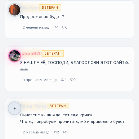
Firuzyan
ВЕТЕРАН
Продолжение будет ?
2 недели назад
4
0
saran97li
ВЕТЕРАН
Я НАШЛА ЕЁ, ГОСПОДИ, БЛАГОСЛОВИ ЭТОТ САЙТ🙏
🙏🙏
в прошлом месяце
4
0
Faina_Franz
ВЕТЕРАН
F
Синопсис кншн мде, тот еще кринж.
Что ж, попробуем прочитать, мб и прикольно будет
2 месяца назад
2
1