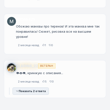
m8166425
Обожаю манхвы про тиренов! И эта манхва мне так
понравилась! Сюжет, рисовка все на высшем
уровне!
2 месяца назад
1
0
CLARINS_22
ВЕТЕРАН
👁👄👁, кринжую с описания...
2 месяца назад
5
0
Показать 2 ответа