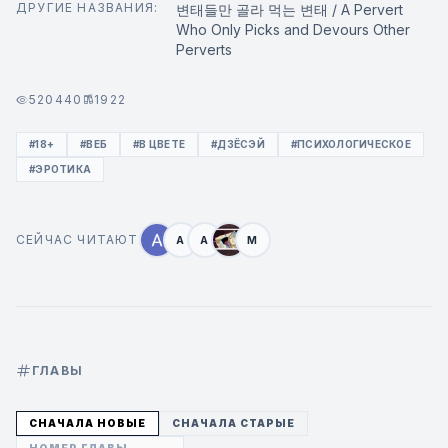
ДРУГИЕ НАЗВАНИЯ:
변태들만 골라 먹는 변태 / A Pervert
Who Only Picks and Devours Other
Perverts
520440
1922
#18+
#ВЕБ
#В ЦВЕТЕ
#ДЗЁСЭЙ
#ПСИХОЛОГИЧЕСКОЕ
#ЭРОТИКА
СЕЙЧАС ЧИТАЮТ
A
A
M
ГЛАВЫ
СНАЧАЛА НОВЫЕ
СНАЧАЛА СТАРЫЕ