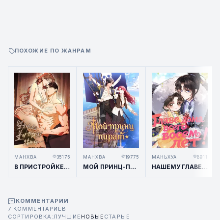
ПОХОЖИЕ ПО ЖАНРАМ
МАНХВА
35175
МАНХВА
19775
МАНЬХУА
8911
В ПРИСТРОЙКЕ НЕ ГАСНЕТ СВЕТ
МОЙ ПРИНЦ-ПИРАТ
НАШЕМУ ГЛАВЕ СЕМЬИ ВСЕГО 8 ЛЕТ!
КОММЕНТАРИИ
7 КОММЕНТАРИЕВ
СОРТИРОВКА:
ЛУЧШИЕ
НОВЫЕ
СТАРЫЕ