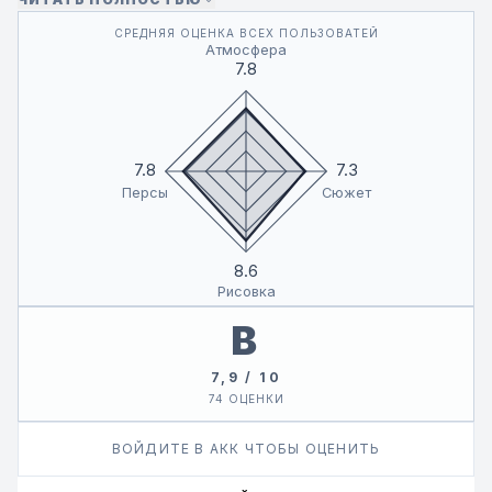
СРЕДНЯЯ ОЦЕНКА ВСЕХ ПОЛЬЗОВАТЕЙ
В поисках того, кто сможет заполнить её внутреннюю
Атмосфера
пустоту и удовлетворить растущие желания, она всё
7.8
глубже погружается в мир опасных и странных связей.
7.8
7.3
Персы
Сюжет
8.6
Рисовка
B
7,9 / 10
74 ОЦЕНКИ
ВОЙДИТЕ В АКК ЧТОБЫ ОЦЕНИТЬ