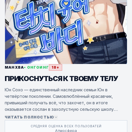
МАНХВА
• ОНГОИНГ
18+
ПРИКОСНУТЬСЯ К ТВОЕМУ ТЕЛУ
Юн Сохо — единственный наследник семьи Юн в
четвёртом поколении. Самовлюблённый красавчик,
привыкший получать всё, что захочет, он в итоге
оказывается сослан в захолустную сельскую школу.
ЧИТАТЬ ПОЛНОСТЬЮ
Там его начинает преследовать Ли Бодым —
СРЕДНЯЯ ОЦЕНКА ВСЕХ ПОЛЬЗОВАТЕЙ
странноватая девушка с безобидной внешностью,
Атмосфера