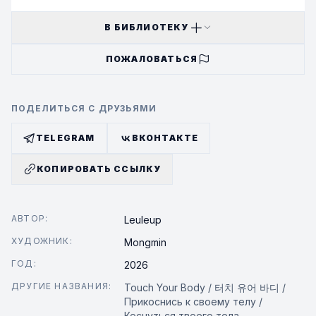
Она что, всё это время была заинтересована не в нём
самом, а только в его теле?!
В БИБЛИОТЕКУ
История о самовлюблённом парне, который слишком
ПОЖАЛОВАТЬСЯ
поздно понял, кто на самом деле оказался жертвой
неразделённой любви.
ПОДЕЛИТЬСЯ С ДРУЗЬЯМИ
TELEGRAM
ВКОНТАКТЕ
КОПИРОВАТЬ ССЫЛКУ
АВТОР:
Leuleup
ХУДОЖНИК:
Mongmin
ГОД:
2026
ДРУГИЕ НАЗВАНИЯ:
Touch Your Body / 터치 유어 바디 /
Прикоснись к своему телу /
Коснуться твоего тела