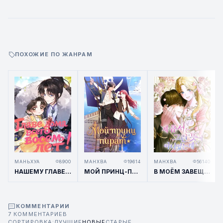
ПОХОЖИЕ ПО ЖАНРАМ
МАНЬХУА
8900
МАНХВА
19614
МАНХВА
56140
НАШЕМУ ГЛАВЕ СЕМЬИ ВСЕГО 8 ЛЕТ!
МОЙ ПРИНЦ-ПИРАТ
В МОЁМ ЗАВЕЩАНИИ СОВСЕМ НЕ ЭТО ИМЕЛОСЬ В ВИДУ
КОММЕНТАРИИ
7 КОММЕНТАРИЕВ
СОРТИРОВКА:
ЛУЧШИЕ
НОВЫЕ
СТАРЫЕ