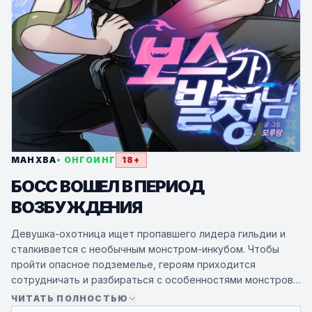
МАНХВА
• ОНГОИНГ
18+
БОСС ВОШЕЛ В ПЕРИОД
ВОЗБУЖДЕНИЯ
Девушка-охотница ищет пропавшего лидера гильдии и
сталкивается с необычным монстром-инкубом. Чтобы
пройти опасное подземелье, героям приходится
сотрудничать и разбираться с особенностями монстров
и боссов. История сочетает экшен, юмор и
ЧИТАТЬ ПОЛНОСТЬЮ
романтическое напряжение.