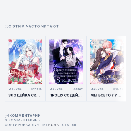
С ЭТИМ ЧАСТО ЧИТАЮТ
МАНХВА
25218
МАНХВА
7967
МАНХВА
31424
ЗЛОДЕЙКА СКРЫВАЕТ СВОЕ БОГАТСТВО
ПРОШУ СОДЕЙСТВИЯ В ВЫПОЛНЕНИИ СЛУЖЕБНЫХ ОБЯЗАННОСТЕЙ S-КЛАССА
МЫ ВСЕГО ЛИШЬ ДРУЗЬЯ
КОММЕНТАРИИ
0 КОММЕНТАРИЕВ
СОРТИРОВКА:
ЛУЧШИЕ
НОВЫЕ
СТАРЫЕ