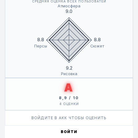
СРЕДНЯЯ ОЦЕНКА ВСЕХ ПОЛЬЗОВАТЕЙ
\"Добро пожаловать, добро пожаловать в отель Ён Чун!\"
Атмосфера
9.0
8.8
8.8
Персы
Сюжет
9.2
Рисовка
A
8,9 / 10
4 ОЦЕНКИ
ВОЙДИТЕ В АКК ЧТОБЫ ОЦЕНИТЬ
ВОЙТИ