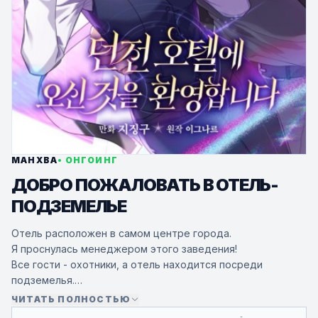
МАНХВА
• ОНГОИНГ
ДОБРО ПОЖАЛОВАТЬ В ОТЕЛЬ-
ПОДЗЕМЕЛЬЕ
Отель расположен в самом центре города.
Я проснулась менеджером этого заведения!
Все гости - охотники, а отель находится посреди
подземелья.
Если вы изобразите рекламную улыбку, вы получите
ЧИТАТЬ ПОЛНОСТЬЮ
деньги, верно?!