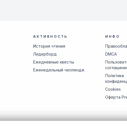
АКТИВНОСТЬ
ИНФО
История чтения
Правообл
Лидерборд
DMCA
Ежедневные квесты
Пользоват
соглашени
Еженедельный челлендж
Политика
конфиденц
Cookies
Оферта Pr
ами по почте
support@manga-shi.org
.