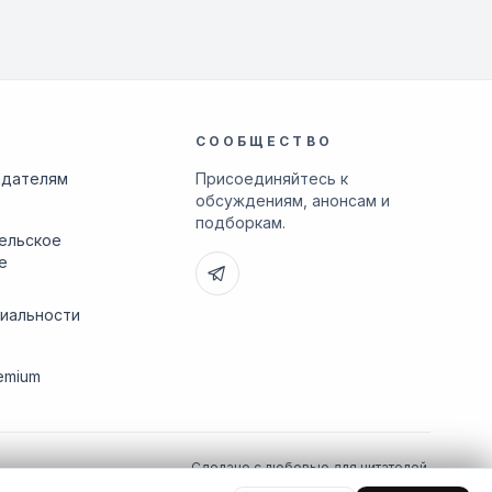
СООБЩЕСТВО
адателям
Присоединяйтесь к
обсуждениям, анонсам и
подборкам.
ельское
е
иальности
emium
Сделано с любовью для читателей.