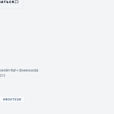
ытий, связанных с главным
ВАТЬСЯ
beolin ttal-i doeeossda
되었다
#ФЭНТЕЗИ