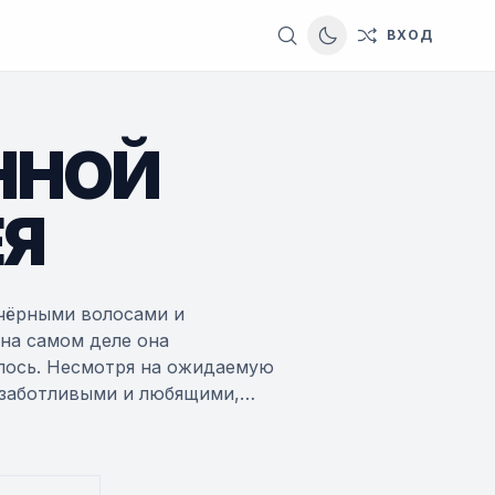
ВХОД
Switch to dark them
ННОЙ
Я
чёрными волосами и
 на самом деле она
алось. Несмотря на ожидаемую
 заботливыми и любящими,
ни. Решив изменить
ого исхода, она, оказавшись
течением судьбы. Однако всё