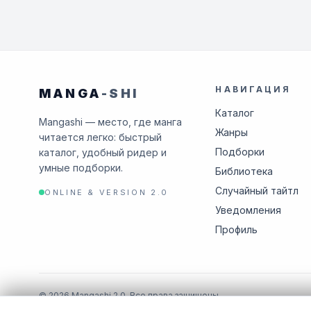
НАВИГАЦИЯ
MANGA
-SHI
Каталог
Mangashi — место, где манга
Жанры
читается легко: быстрый
Подборки
каталог, удобный ридер и
умные подборки.
Библиотека
Случайный тайтл
ONLINE & VERSION 2.0
Уведомления
Профиль
© 2026 Mangashi 2.0. Все права защищены.
В случае нарушения авторских прав, пожалуйста, свяжитесь с н