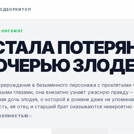
ОДБОРКИ
ТОП
• ОНГОИНГ
 СТАЛА ПОТЕРЯ
ОЧЕРЬЮ ЗЛОДЕ
ерерождения в безымянного персонажа с проклятыми 
ыми глазами, она внезапно узнаёт ужасную правду –
ная дочь злодея, о которой в романе даже не упомин
сть, её отец и старший брат оказываются невероятно
ту любовь, которой ей так не хватало в прошлой жиз
 ПОЛНОСТЬЮ
ртанную судьбу и спасти своих близких от трагическ
т впереди оригинального сюжета, вступает в битву с 