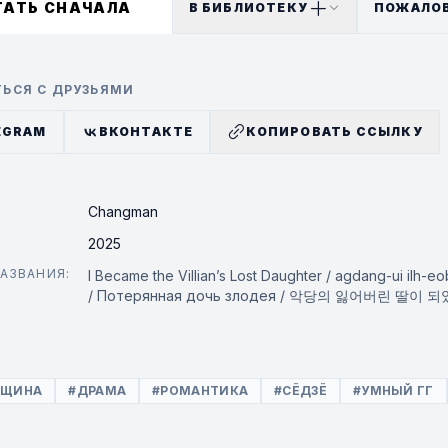
по плану, и она оказывается втянута в водоворот соб
ТАТЬ СНАЧАЛА
В БИБЛИОТЕКУ
ПОЖАЛО
ЬСЯ С ДРУЗЬЯМИ
EGRAM
ВКОНТАКТЕ
КОПИРОВАТЬ ССЫЛКУ
Changman
2025
АЗВАНИЯ:
I Became the Villian’s Lost Daughter / agdang-ui ilh-eo
/ Потерянная дочь злодея / 악당의 잃어버린 딸이 
5
НЩИНА
#ДРАМА
#РОМАНТИКА
#СЁДЗЁ
#УМНЫЙ ГГ