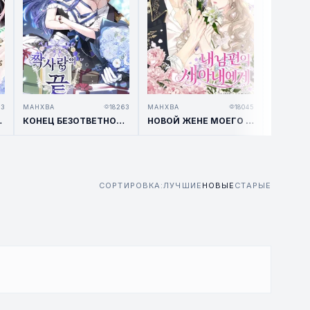
63
МАНХВА
18263
МАНХВА
18045
МАНХВА
МОНА-ГЕРЦОГА
КОНЕЦ БЕЗОТВЕТНОЙ ЛЮБВИ
НОВОЙ ЖЕНЕ МОЕГО МУЖА
СОРТИРОВКА:
ЛУЧШИЕ
НОВЫЕ
СТАРЫЕ