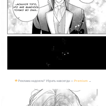
Реклама надоела? Убрать навсегда —
Premium
→