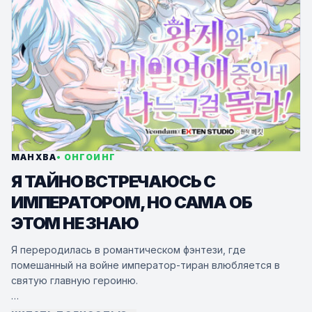
МАНХВА
• ОНГОИНГ
Я ТАЙНО ВСТРЕЧАЮСЬ С
ИМПЕРАТОРОМ, НО САМА ОБ
ЭТОМ НЕ ЗНАЮ
Я переродилась в романтическом фэнтези, где
помешанный на войне император-тиран влюбляется в
святую главную героиню.
«То, что Император завел роман с героиней, а затем