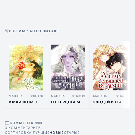
С ЭТИМ ЧАСТО ЧИТАЮТ
МАНХВА
139478
МАНХВА
289649
МАНХВА
36405
В МАЙСКОМ САДУ / IN MAY'S GARDEN
ОТ ГЕРЦОГА МНЕ НУЖЕН ТОЛЬКО РЕБЁНОК / I ONLY NEED THE DUKE'S CHILD
ЗЛОДЕЙ ВО ВЛАСТИ ЖЕЛАНИЯ
КОММЕНТАРИИ
3 КОММЕНТАРИЕВ
СОРТИРОВКА:
ЛУЧШИЕ
НОВЫЕ
СТАРЫЕ