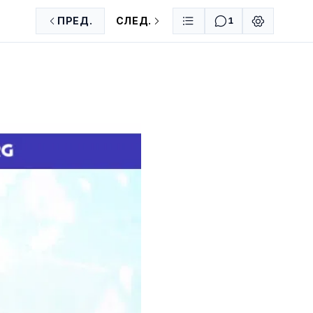
ПРЕД.
СЛЕД.
1
ER