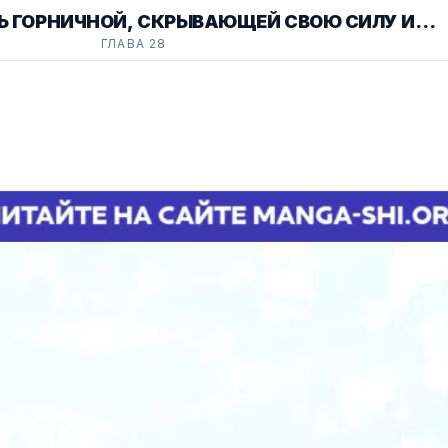
 ГОРНИЧНОЙ, СКРЫВАЮЩЕЙ СВОЮ СИЛУ И
ГЛАВА 28
/ THE PEACEFUL LIFE OF A MAID WHO HIDES H
POWER AND ENJOYS IT