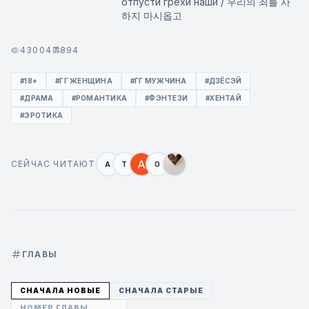
отпусти грехи наши / 우리의 죄를 사
하지 마시옵고
43004
894
#18+
#ГГ ЖЕНЩИНА
#ГГ МУЖЧИНА
#ДЗЁСЭЙ
#ДРАМА
#РОМАНТИКА
#ФЭНТЕЗИ
#ХЕНТАЙ
#ЭРОТИКА
СЕЙЧАС ЧИТАЮТ
A
T
O
ГЛАВЫ
СНАЧАЛА НОВЫЕ
СНАЧАЛА СТАРЫЕ