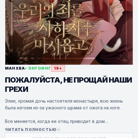
МАНХВА
• ОНГОИНГ
18+
ПОЖАЛУЙСТА, НЕ ПРОЩАЙ НАШИ
ГРЕХИ
Элия, хромая дочь настоятеля монастыря, всю жизнь
была изгоем из-за ужасного шрама от ожога на ноге.
Все меняется, когда ее отец приводит в дом
таинственного мальчика по имени Исаак, который
ЧИТАТЬ ПОЛНОСТЬЮ
становится ее приемным братом и единственным светом