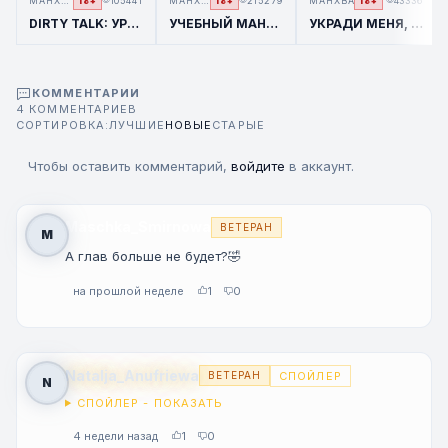
МАНХВА
105441
МАНХВА
215279
МАНХВА
43336
18+
18+
18+
DIRTY TALK: УРОЛОГИЯ НАПРОТИВ ГИНЕКОЛОГИИ
УЧЕБНЫЙ МАНЕКЕН XX ДЛЯ ОБУЧЕНИЯ ПРИНЦЕВ
УКРАДИ МЕНЯ, ПРИНЦЕССА-ВОРОВКА
КОММЕНТАРИИ
4 КОММЕНТАРИЕВ
СОРТИРОВКА:
ЛУЧШИЕ
НОВЫЕ
СТАРЫЕ
Чтобы оставить комментарий,
войдите
в аккаунт.
Maschka_Smirnowa
ВЕТЕРАН
M
А глав больше не будет?🤣
на прошлой неделе
1
0
Natalja_Anufriewa
СПОЙЛЕР
ВЕТЕРАН
N
СПОЙЛЕР - ПОКАЗАТЬ
4 недели назад
1
0