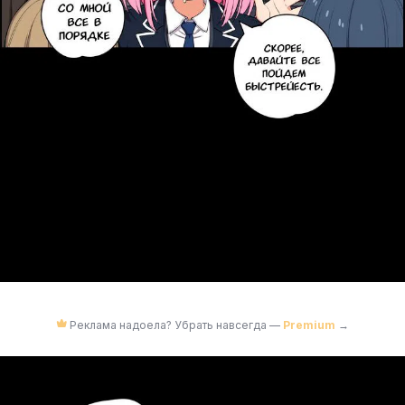
Реклама надоела? Убрать навсегда —
Premium
→