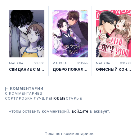
МАНХВА
4806
МАНХВА
11588
МАНХВА
34773
СВИДАНИЕ С МРАЧНЫМ ЗАДРОТОМ
ДОБРО ПОЖАЛОВАТЬ В ОТЕЛЬ-ПОДЗЕМЕЛЬЕ
ОФИСНЫЙ КОНТРАКТНЫЙ РОМАН
КОММЕНТАРИИ
0 КОММЕНТАРИЕВ
СОРТИРОВКА:
ЛУЧШИЕ
НОВЫЕ
СТАРЫЕ
Чтобы оставить комментарий,
войдите
в аккаунт.
Пока нет комментариев.