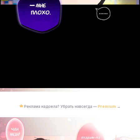
Реклама надоела? Убрать навсегда —
Premium
→