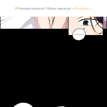
Реклама надоела? Убрать навсегда —
Premium
→