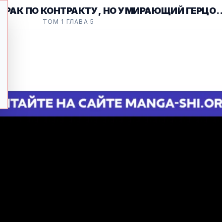
 БРАК ПО КОНТРАКТУ, НО УМИРАЮЩИЙ ГЕРЦОГ
ТОМ 1 ГЛАВА 5
БЕЗ УМА ОТ МЕНЯ