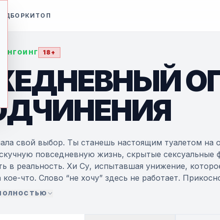
ОДБОРКИ
ТОП
• ОНГОИНГ
18+
ЖЕДНЕВНЫЙ О
ОДЧИНЕНИЯ
ала свой выбор. Ты станешь настоящим туалетом на о
 скучную повседневную жизнь, скрытые сексуальные 
ь в реальность. Хи Су, испытавшая унижение, которо
 кое-что. Слово “не хочу” здесь не работает. Прикос
ельства, удовольствие от стыда. Чем больше Хи Су у
 ПОЛНОСТЬЮ
, тем всё глубже и глубже Хи Су погружалась в пучин
ные издевательства, (домогательсва) Ты ведь этого х