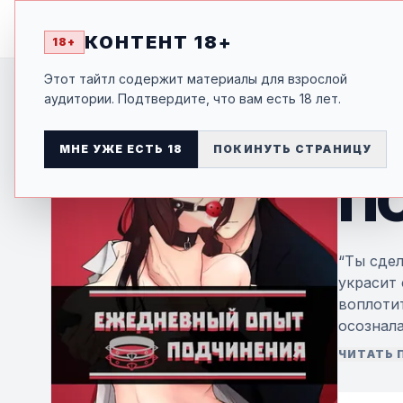
MANGA
-SHI
ГЛАВНАЯ
КАТАЛОГ
ЖАНРЫ
П
КОНТЕНТ 18+
18+
Этот тайтл содержит материалы для взрослой
МАНХВА
аудитории. Подтвердите, что вам есть 18 лет.
Е
МНЕ УЖЕ ЕСТЬ 18
ПОКИНУТЬ СТРАНИЦУ
П
“Ты сдел
украсит
воплотит
осознала
надругат
ЧИТАТЬ
ломалась
сексуаль