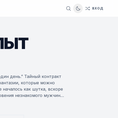
ВХОД
Switch to dark them
ПЫТ
дин день.” Тайный контракт
фантазии, которые можно
е началось как шутка, вскоре
новения незнакомого мужчины,
нижали, чем больше она
у наслаждения. "Контракт на
отела, да?