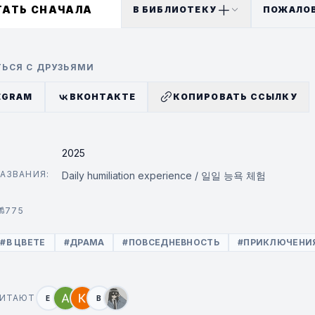
ТАТЬ СНАЧАЛА
В БИБЛИОТЕКУ
ПОЖАЛО
ЬСЯ С ДРУЗЬЯМИ
EGRAM
ВКОНТАКТЕ
КОПИРОВАТЬ ССЫЛКУ
2025
АЗВАНИЯ:
Daily humiliation experience / 일일 능욕 체험
775
#В ЦВЕТЕ
#ДРАМА
#ПОВСЕДНЕВНОСТЬ
#ПРИКЛЮЧЕНИ
ЧИТАЮТ
E
В