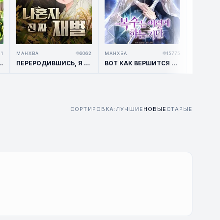
21
МАНХВА
6062
МАНХВА
15775
МАНХВА
ССИЕЙ "ГЭМБЛЕРА"
ПЕРЕРОДИВШИСЬ, Я СТАЛ ЧЕБОЛЕМ
ВОТ КАК ВЕРШИТСЯ МЕСТЬ
СОРТИРОВКА:
ЛУЧШИЕ
НОВЫЕ
СТАРЫЕ