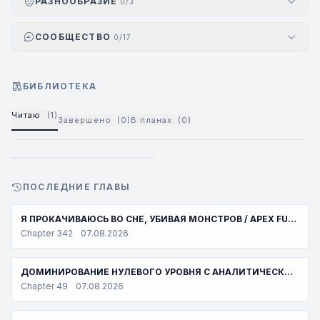
РАЗНООБРАЗИЕ
0/3
СООБЩЕСТВО
0/17
БИБЛИОТЕКА
Читаю
(1)
Завершено
(0)
В планах
(0)
СУПЕР БОГ ЗООМАГАЗИНА / ASTRAL PET STORE
МАНЬХУА
376151
S
9,8
ПОСЛЕДНИЕ ГЛАВЫ
Я ПРОКАЧИВАЮСЬ ВО СНЕ, УБИВАЯ МОНСТРОВ / APEX FUTURE MARTIAL ARTS
Chapter 342
07.08.2026
ДОМИНИРОВАНИЕ НУЛЕВОГО УРОВНЯ С АНАЛИТИЧЕСКИМИ НАВЫКАМИ
Chapter 49
07.08.2026