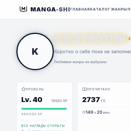
MANGA
-SHI
ГЛАВНАЯ
КАТАЛОГ
ЖАНРЫ
П
K3L3VRO1189
В
K
Коротко о себе пока не заполне
Любимые жанры не выбраны.
УРОВЕНЬ
ПРОЧИТАНО
Lv. 40
2737
гл.
19990 XP
149
20
ч
мин
490/500 XP
ВСЕ НАГРАДЫ ОТКРЫТЫ