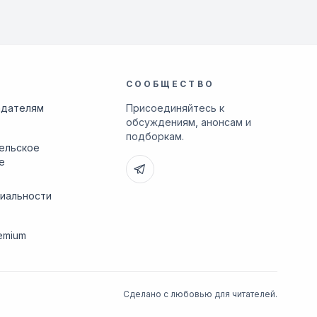
СООБЩЕСТВО
адателям
Присоединяйтесь к
обсуждениям, анонсам и
подборкам.
ельское
е
иальности
emium
Сделано с любовью для читателей.