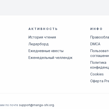
АКТИВНОСТЬ
ИНФО
История чтения
Правообл
Лидерборд
DMCA
Ежедневные квесты
Пользоват
соглашени
Еженедельный челлендж
Политика
конфиденц
Cookies
Оферта Pr
ами по почте
support@manga-shi.org
.