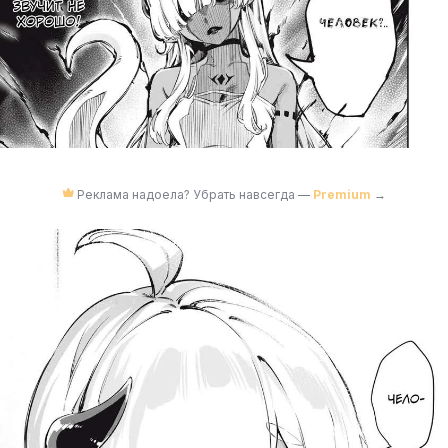
Реклама надоела? Убрать навсегда —
Premium
→