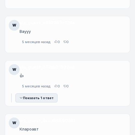
wp_guest_e919963c128e
W
Ваууу
5 месяцев назад
0
0
wp_guest_877cb31922dd
W
👍
5 месяцев назад
0
0
Показать 1 ответ
wp_guest_8ccabb560dd1
W
Клароавт