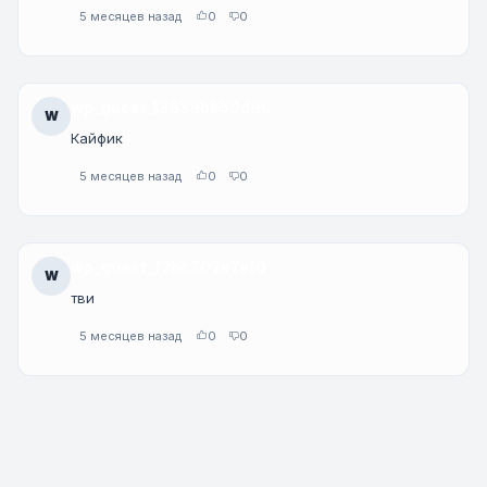
5 месяцев назад
0
0
wp_guest_13639bb59d96
W
Кайфик
5 месяцев назад
0
0
wp_guest_f2bc702e7ef0
W
тви
5 месяцев назад
0
0