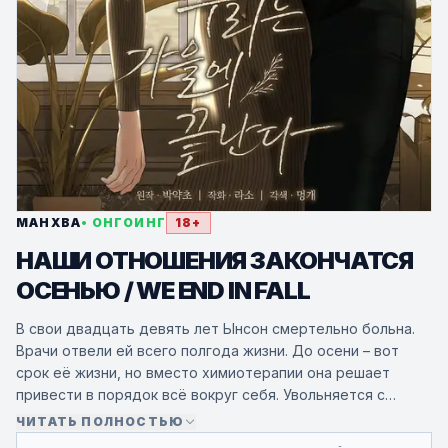
МАНХВА
• ОНГОИНГ
18+
НАШИ ОТНОШЕНИЯ ЗАКОНЧАТСЯ
ОСЕНЬЮ / WE END IN FALL
В свои двадцать девять лет Ынсон смертельно больна.
Врачи отвели ей всего полгода жизни. До осени – вот
срок её жизни, но вместо химиотерапии она решает
привести в порядок всё вокруг себя. Увольняется с
работы, съезжает с квартиры, красит волосы. Строгий
ЧИТАТЬ ПОЛНОСТЬЮ
контроль матери, робкая, скучная и застенчивая натура. В