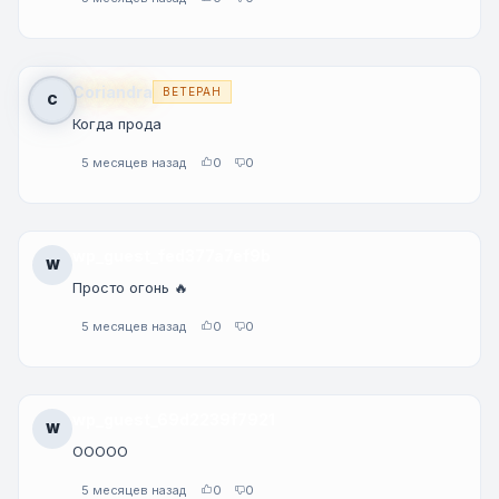
Coriandra
ВЕТЕРАН
C
Когда прода
5 месяцев назад
0
0
wp_guest_fed377a7ef9b
W
Просто огонь 🔥
5 месяцев назад
0
0
wp_guest_69d2239f7921
W
ООООО
5 месяцев назад
0
0