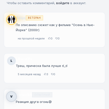
Чтобы оставить комментарий,
войдите
в аккаунт.
Solus
ВЕТЕРАН
По описанию сюжет как у фильма "Осень в Нью-
Йорке" (2000г)
на прошлой неделе
0
0
Lilianalilo
L
Треш, прическа была лучше ಠ_ಠ
5 месяцев назад
3
0
Viktori99
ОПЫТНЫЙ
V
Реакция друга огонь😅