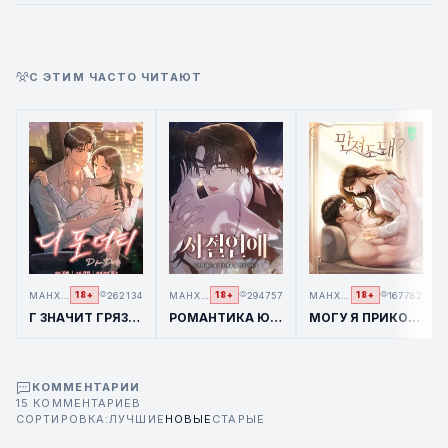
С ЭТИМ ЧАСТО ЧИТАЮТ
МАНХВА
262134
МАНХВА
294757
МАНХВА
167782
18+
18+
18+
Г ЗНАЧИТ ГРЯЗНЫЙ / D FOR DIRTY
РОМАНТИКА ЮНОСТИ / TIMES OF LOVE
МОГУ Я ПРИКОСНУТЬСЯ К ТЕБЕ? / TOUCH ME, TEASE ME
КОММЕНТАРИИ
15 КОММЕНТАРИЕВ
СОРТИРОВКА:
ЛУЧШИЕ
НОВЫЕ
СТАРЫЕ