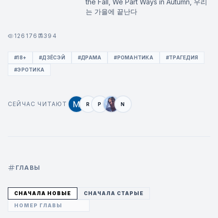
the Fall, We Part Ways in Autumn, 우리
는 가을에 끝난다
126176
394
#18+
#ДЗЁСЭЙ
#ДРАМА
#РОМАНТИКА
#ТРАГЕДИЯ
#ЭРОТИКА
СЕЙЧАС ЧИТАЮТ
R
P
N
ГЛАВЫ
СНАЧАЛА НОВЫЕ
СНАЧАЛА СТАРЫЕ