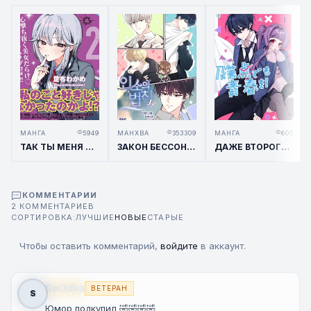
МАНГА
5949
МАНХВА
353309
МАНГА
600
ТАК ТЫ МЕНЯ НЕ ЛЮБИШЬ?!
ЗАКОН БЕССОННИЦЫ / INSO'S LAW
ДАЖЕ ВТОРОГОДКИ ХОТЯТ НАСЛАЖДАТЬСЯ ЮНОСТЬЮ!
КОММЕНТАРИИ
2 КОММЕНТАРИЕВ
СОРТИРОВКА:
ЛУЧШИЕ
НОВЫЕ
СТАРЫЕ
Чтобы оставить комментарий,
войдите
в аккаунт.
Sw3dka
ВЕТЕРАН
S
Юмор подкупил 🤣🤣🤣🤣