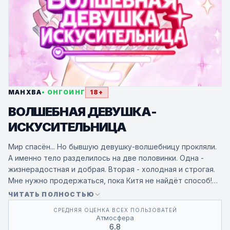
МАНХВА
• ОНГОИНГ
18+
ВОЛШЕБНАЯ ДЕВУШКА-
ИСКУСИТЕЛЬНИЦА
Мир спасён... Но бывшую девушку-волшебницу прокляли.
А именно тело разделилось на две половинки. Одна -
жизнерадостная и добрая. Вторая - холодная и строгая.
Мне нужно продержаться, пока Китя не найдёт способ!
Всё ради тебя, Нуна!
ЧИТАТЬ ПОЛНОСТЬЮ
СРЕДНЯЯ ОЦЕНКА ВСЕХ ПОЛЬЗОВАТЕЙ
Атмосфера
6.8