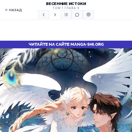
ВЕСЕННИЕ ИСТОКИ
ТОМ 1 ГЛАВА 9
НАЗАД