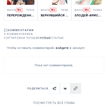
МАНГА
17010
МАНГА
9194
МАНГА
23885
18+
18+
18+
ПЕРЕРОЖДЕННЫЙ МАГ-ИЗГНАННИК ПОСТИГАЕТ ВЕРШИНЫ МАГИИ
ВЕРНУВШИЙСЯ ИЗ ДРУГОГО МИРА ГЕРОЙ НЕ ЗАМЕЧАЕТ СВОЕЙ СИЛЫ
ЗЛОДЕЙ-АРИСТОКРАТ ОБОЖАЕТ МАМОЧЕК-ГЕРОИНЬ! ~Я СТАНУ САМЫМ СИЛЬНЫМ, ЧТОБЫ СПАСТИ ЛЮБИМЫХ ПЕРСОНАЖЕЙ!~
КОММЕНТАРИИ
0 КОММЕНТАРИЕВ
СОРТИРОВКА:
ЛУЧШИЕ
НОВЫЕ
СТАРЫЕ
Чтобы оставить комментарий,
войдите
в аккаунт.
Пока нет комментариев.
ПОДЕЛИТЬСЯ
ПОСМОТРЕТЬ ВСЕ ГЛАВЫ