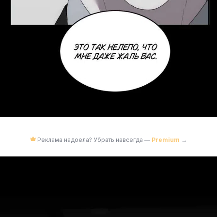
Реклама надоела? Убрать навсегда —
Premium
→