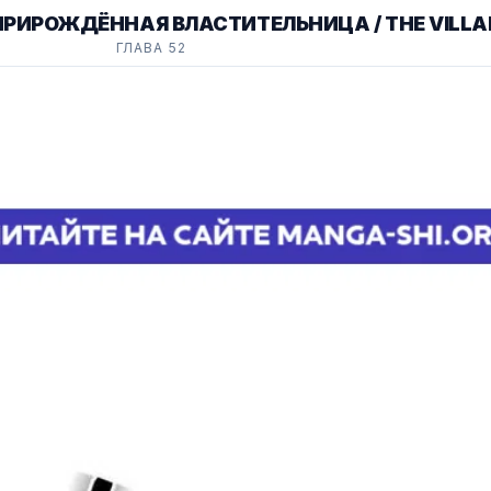
ПРИРОЖДЁННАЯ ВЛАСТИТЕЛЬНИЦА / THE VILLA
ГЛАВА 52
GHTER-IN-LAW IS A POWER PLAYER