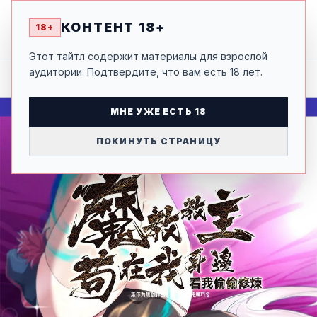
ГЛАВА ДЕМОНИЧЕСКОГО КУЛЬТА ТАЙНО
18+
НАБЛЮДАЕТ ЗА МОИМИ ТРЕНИРОВКАМИ
КОНТЕНТ 18+
18+
НАЗАД
ТОМ 1 ГЛАВА 69
Этот тайтл содержит материалы для взрослой
аудитории. Подтвердите, что вам есть 18 лет.
МНЕ УЖЕ ЕСТЬ 18
ПОКИНУТЬ СТРАНИЦУ