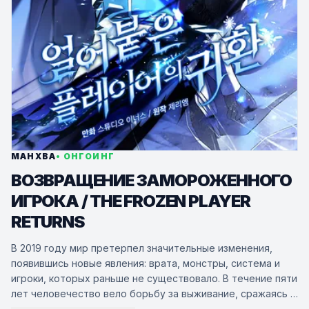
МАНХВА
• ОНГОИНГ
ВОЗВРАЩЕНИЕ ЗАМОРОЖЕННОГО
ИГРОКА / THE FROZEN PLAYER
RETURNS
В 2019 году мир претерпел значительные изменения,
появившись новые явления: врата, монстры, система и
игроки, которых раньше не существовало. В течение пяти
лет человечество вело борьбу за выживание, сражаясь с
захватчиками за контроль над территориями.