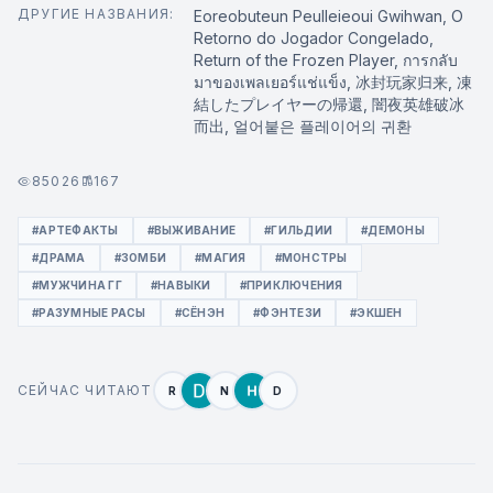
ДРУГИЕ НАЗВАНИЯ:
Eoreobuteun Peulleieoui Gwihwan, O
Retorno do Jogador Congelado,
Return of the Frozen Player, การกลับ
มาของเพลเยอร์แช่แข็ง, 冰封玩家归来, 凍
結したプレイヤーの帰還, 闇夜英雄破冰
而出, 얼어붙은 플레이어의 귀환
85026
167
#АРТЕФАКТЫ
#ВЫЖИВАНИЕ
#ГИЛЬДИИ
#ДЕМОНЫ
#ДРАМА
#ЗОМБИ
#МАГИЯ
#МОНСТРЫ
#МУЖЧИНА ГГ
#НАВЫКИ
#ПРИКЛЮЧЕНИЯ
#РАЗУМНЫЕ РАСЫ
#СЁНЭН
#ФЭНТЕЗИ
#ЭКШЕН
СЕЙЧАС ЧИТАЮТ
R
N
D