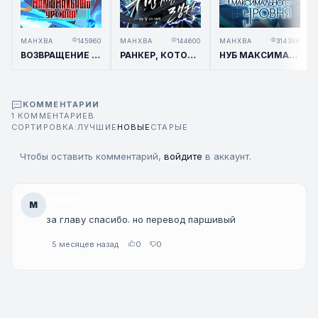
МАНХВА
145960
МАНХВА
144600
МАНХВА
314386
ВОЗВРАЩЕНИЕ ГЕРОЯ МАКСИМАЛЬНОГО УРОВНЯ / THE MAX LEVEL HERO STRIKES BACK
РАНКЕР, КОТОРЫЙ ЖИВЁТ ВТОРОЙ РАЗ / SECOND LIFE RANKER
НУБ МАКСИМАЛЬНОГО УРОВНЯ / I'M THE MAX-LEVEL NEWBIE
КОММЕНТАРИИ
1 КОММЕНТАРИЕВ
СОРТИРОВКА:
ЛУЧШИЕ
НОВЫЕ
СТАРЫЕ
Чтобы оставить комментарий,
войдите
в аккаунт.
morion
M
за главу спасибо. но перевод паршивый
5 месяцев назад
0
0