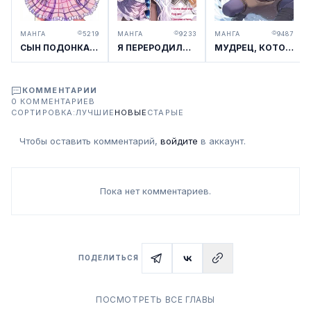
МАНГА
5219
МАНГА
9233
МАНГА
9487
СЫН ПОДОНКА, ПОМОЛВКА КОТОРОГО БЫЛА РАСТОРГНУТА, ПОМНИТ СВОЮ ПРЕЖНЮЮ ЖИЗНЬ И ХОЧЕТ ЖИТЬ СПОКОЙНО
Я ПЕРЕРОДИЛСЯ БЕСПОЛЕЗНЫМ ЗЛОДЕЙСКИМ АРИСТОКРАТОМ, НО РЕШИЛ ВЫЖИТЬ, ПРОСТО СТАВ СИЛЬНЕЕ ГЛАВНОГО ГЕРОЯ
МУДРЕЦ, КОТОРОГО СТЁРЛИ ИЗ ЛЕГЕНД
КОММЕНТАРИИ
0 КОММЕНТАРИЕВ
СОРТИРОВКА:
ЛУЧШИЕ
НОВЫЕ
СТАРЫЕ
Чтобы оставить комментарий,
войдите
в аккаунт.
Пока нет комментариев.
ПОДЕЛИТЬСЯ
ПОСМОТРЕТЬ ВСЕ ГЛАВЫ