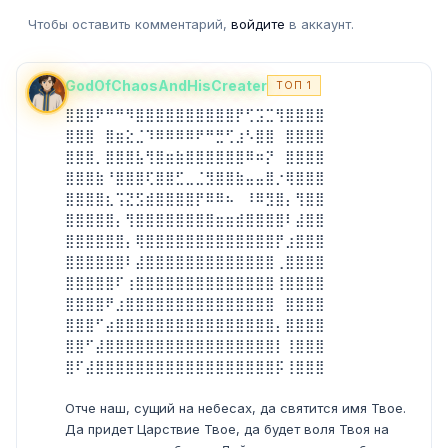
Чтобы оставить комментарий,
войдите
в аккаунт.
GodOfChaosAndHisCreater
ТОП 1
⣿⣿⣿⠟⠛⠛⠻⣿⣿⣿⣿⣿⣿⣿⣿⣿⣿⡟⢋⣩⣉⢻⣿⣿⣿⣿
⣿⣿⣿⠀⣿⣶⣕⣈⠹⠿⠿⠿⠿⠟⠛⣛⢋⣰⠣⣿⣿⠀⣿⣿⣿⣿
⣿⣿⣿⡀⣿⣿⣿⣧⢻⣿⣶⣷⣿⣿⣿⣿⣿⣿⠿⠶⡝⠀⣿⣿⣿⣿
⣿⣿⣿⣷⠘⣿⣿⣿⢏⣿⣿⣋⣀⣈⣻⣿⣿⣷⣤⣤⣿⡐⢿⣿⣿⣿
⣿⣿⣿⣿⣆⢩⣝⣫⣾⣿⣿⣿⣿⡟⠿⠿⠦⠀⠸⠿⣻⣿⡄⢻⣿⣿
⣿⣿⣿⣿⣿⡄⢻⣿⣿⣿⣿⣿⣿⣿⣿⣶⣶⣾⣿⣿⣿⣿⠇⣼⣿⣿
⣿⣿⣿⣿⣿⣿⡄⢿⣿⣿⣿⣿⣿⣿⣿⣿⣿⣿⣿⣿⣿⡟⣰⣿⣿⣿
⣿⣿⣿⣿⣿⣿⠇⣼⣿⣿⣿⣿⣿⣿⣿⣿⣿⣿⣿⣿⣿⢀⣿⣿⣿⣿
⣿⣿⣿⣿⣿⠏⢰⣿⣿⣿⣿⣿⣿⣿⣿⣿⣿⣿⣿⣿⣿⢸⣿⣿⣿⣿
⣿⣿⣿⣿⠟⣰⣿⣿⣿⣿⣿⣿⣿⣿⣿⣿⣿⣿⣿⣿⣿⠀⣿⣿⣿⣿
⣿⣿⣿⠋⣴⣿⣿⣿⣿⣿⣿⣿⣿⣿⣿⣿⣿⣿⣿⣿⣿⡄⣿⣿⣿⣿
⣿⣿⠋⣼⣿⣿⣿⣿⣿⣿⣿⣿⣿⣿⣿⣿⣿⣿⣿⣿⣿⡇⢸⣿⣿⣿
⣿⠏⣼⣿⣿⣿⣿⣿⣿⣿⣿⣿⣿⣿⣿⣿⣿⣿⣿⣿⣿⡯⢸⣿⣿⣿
Отче наш, сущий на небесах, да святится имя Твое.
Да придет Царствие Твое, да будет воля Твоя на