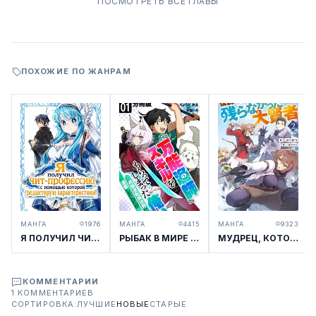
ПОСМОТРЕТЬ ВСЕ ГЛАВЫ
ПОХОЖИЕ ПО ЖАНРАМ
МАНГА
1976
МАНГА
4415
МАНГА
9323
Я ПОЛУЧИЛ ЧИТ-ПРОФЕССИЮ, С ПОМОЩЬЮ КОТОРОЙ РЕДАКТИРУЮ ХАРАКТЕРИСТИКИ!
РЫБАК В МИРЕ ПЕРЕВЁРНУТОГО ЦЕЛОМУДРИЯ
МУДРЕЦ, КОТОРОГО СТЁРЛИ ИЗ ЛЕГЕНД
КОММЕНТАРИИ
1 КОММЕНТАРИЕВ
СОРТИРОВКА:
ЛУЧШИЕ
НОВЫЕ
СТАРЫЕ