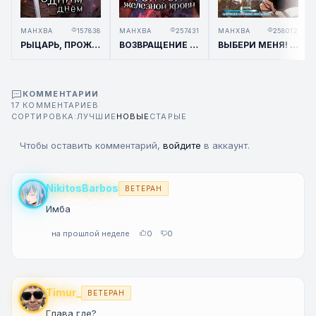
МАНХВА
157838
МАНХВА
257431
МАНХВА
258012
РЫЦАРЬ, ПРОЖИВАЮЩИЙ ОДИН И ТОТ ЖЕ ДЕНЬ / A KNIGHT WHO LIVES FOR ONE DAY
ВОЗВРАЩЕНИЕ ЖЕЛЕЗНОКРОВНОЙ ГОНЧЕЙ / THE RETURN OF THE A IRON-BLOODED HOUND
ВЫБЕРИ МЕНЯ! / PICK ME UP!
КОММЕНТАРИИ
17 КОММЕНТАРИЕВ
СОРТИРОВКА:
ЛУЧШИЕ
НОВЫЕ
СТАРЫЕ
Чтобы оставить комментарий,
войдите
в аккаунт.
NikitosBarbos
ВЕТЕРАН
Имба
на прошлой неделе
0
0
Timur_
ВЕТЕРАН
Глава где?