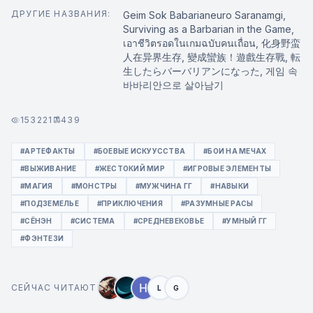
ДРУГИЕ НАЗВАНИЯ:
Geim Sok Babarianeuro Saranamgi,
Surviving as a Barbarian in the Game,
เอาชีวิตรอดในเกมฉบับคนเถื่อน, 化身野蛮
人在异界生存, 變成蠻族！遊戲生存戰, 転
生したらバーバリアンになった, 게임 속
바바리안으로 살아남기
153221
439
#АРТЕФАКТЫ
#БОЕВЫЕ ИСКУУССТВА
#БОИ НА МЕЧАХ
#ВЫЖИВАНИЕ
#ЖЕСТОКИЙ МИР
#ИГРОВЫЕ ЭЛЕМЕНТЫ
#МАГИЯ
#МОНСТРЫ
#МУЖЧИНА ГГ
#НАВЫКИ
#ПОДЗЕМЕЛЬЕ
#ПРИКЛЮЧЕНИЯ
#РАЗУМНЫЕ РАСЫ
#СЁНЭН
#СИСТЕМА
#СРЕДНЕВЕКОВЬЕ
#УМНЫЙ ГГ
#ФЭНТЕЗИ
СЕЙЧАС ЧИТАЮТ
L
G