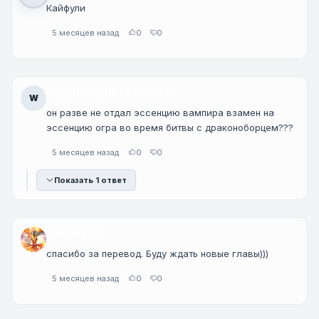
Кайфули
5 месяцев назад
0
0
wp_guest_dfa75823da91
W
он разве не отдал эссенцию вампира взамен на
эссенцию огра во время битвы с драконоборцем???
5 месяцев назад
0
0
Показать 1 ответ
LoneWolf1
спасибо за перевод. Буду ждать новые главы)))
5 месяцев назад
0
0