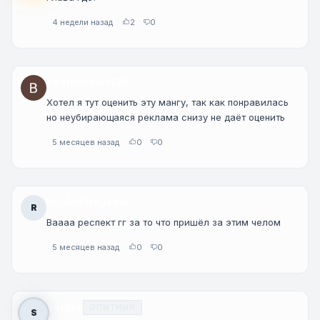
4 недели назад
2
0
bostonnews129
Хотел я тут оценить эту мангу, так как понравилась
но неубирающаяся реклама снизу не даёт оценить
5 месяцев назад
0
0
RuokoKitagama
R
Ваааа респект гг за то что пришёл за этим челом
5 месяцев назад
0
0
Sergey
ОПЫТНЫЙ
S