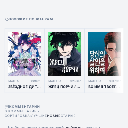
ПОХОЖИЕ ПО ЖАНРАМ
МАНГА
49681
МАНХВА
28067
МАНХВА
317187
ЗВЁЗДНОЕ ДИТЯ / OSHI NO KO
ЖРЕЦ ПОРЧИ / THE PRIEST OF CORRUPTION
ВО ИМЯ ТВОЕГО УБИЙСТВА / FOR YOUR MURDER
КОММЕНТАРИИ
0 КОММЕНТАРИЕВ
СОРТИРОВКА:
ЛУЧШИЕ
НОВЫЕ
СТАРЫЕ
Чтобы оставить комментарий,
войдите
в аккаунт.