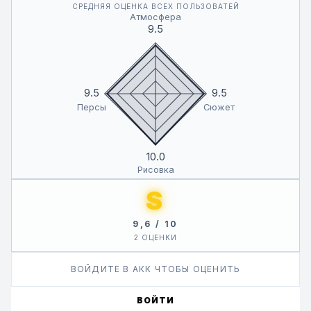
СРЕДНЯЯ ОЦЕНКА ВСЕХ ПОЛЬЗОВАТЕЙ
обнаруживает в себе эти способности и решает
Атмосфера
наказывать тех, кто незаконно наживается на богатстве.
9.5
9.5
9.5
Персы
Сюжет
10.0
Рисовка
S
9,6 / 10
2 ОЦЕНКИ
ВОЙДИТЕ В АКК ЧТОБЫ ОЦЕНИТЬ
ВОЙТИ