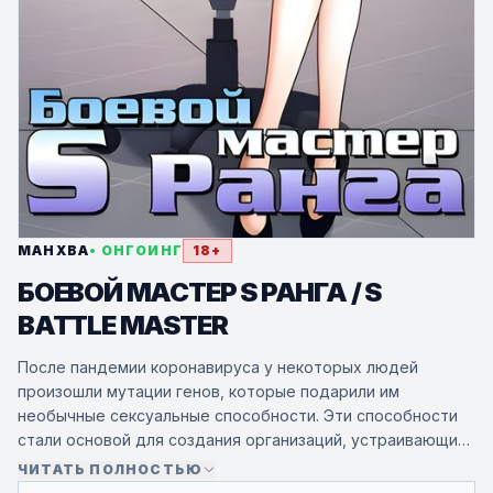
МАНХВА
• ОНГОИНГ
18+
БОЕВОЙ МАСТЕР S РАНГА / S
BATTLE MASTER
После пандемии коронавируса у некоторых людей
произошли мутации генов, которые подарили им
необычные сексуальные способности. Эти способности
стали основой для создания организаций, устраивающих
соревнования между экстрасенсами в сексуальных
ЧИТАТЬ ПОЛНОСТЬЮ
битвах. Главная героиня, Ким Бинь, случайно