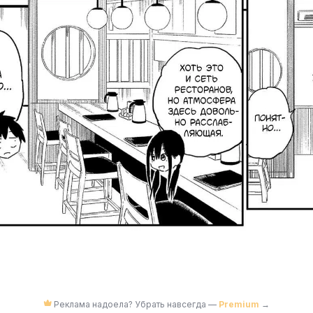
Реклама надоела? Убрать навсегда —
Premium
→