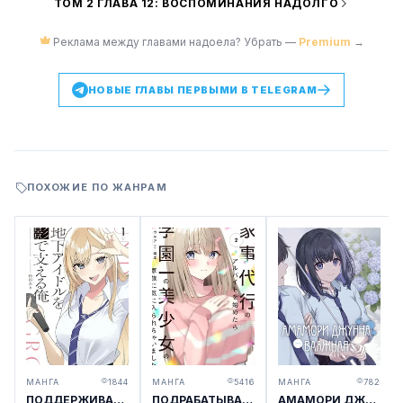
ТОМ 2 ГЛАВА 12: ВОСПОМИНАНИЯ НАДОЛГО
Реклама между главами надоела? Убрать —
Premium
→
НОВЫЕ ГЛАВЫ ПЕРВЫМИ В TELEGRAM
ПОХОЖИЕ ПО ЖАНРАМ
МАНГА
1844
МАНГА
5416
МАНГА
782
ПОДДЕРЖИВАЮ АНДЕГРАУНД АЙДОЛА ИЗ ТЕНИ
ПОДРАБАТЫВАЯ ДОМРАБОТНИКОМ, Я ПОНРАВИЛСЯ СЕМЬЕ ГЛАВНОЙ ШКОЛЬНОЙ КРАСАВИЦЫ
АМАМОРИ ДЖУННА — ВЛАЖНАЯ