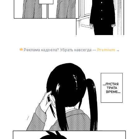
Реклама надоела? Убрать навсегда —
Premium
→