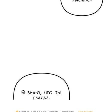
Реклама надоела? Убрать навсегда —
Premium
→