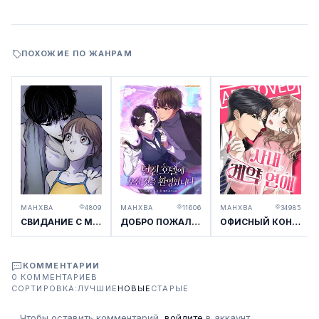
ПОХОЖИЕ ПО ЖАНРАМ
МАНХВА
4809
МАНХВА
11606
МАНХВА
34985
СВИДАНИЕ С МРАЧНЫМ ЗАДРОТОМ
ДОБРО ПОЖАЛОВАТЬ В ОТЕЛЬ-ПОДЗЕМЕЛЬЕ
ОФИСНЫЙ КОНТРАКТНЫЙ РОМАН
КОММЕНТАРИИ
0 КОММЕНТАРИЕВ
СОРТИРОВКА:
ЛУЧШИЕ
НОВЫЕ
СТАРЫЕ
Чтобы оставить комментарий,
войдите
в аккаунт.