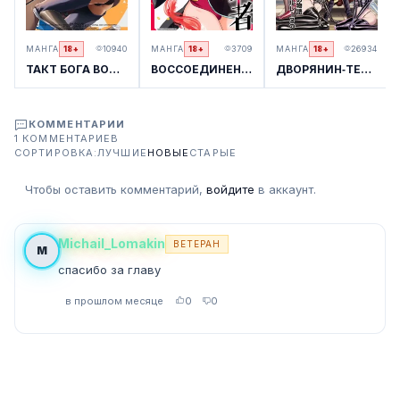
МАНГА
10940
МАНГА
3709
МАНГА
26934
18+
18+
18+
ТАКТ БОГА ВОЙНЫ
ВОССОЕДИНЕНИЕ ГЕРОЯ
ДВОРЯНИН‑ТЕЛЕПАТ В МИРЕ, ГДЕ НА ОДНОГО МУЖЧИНУ — 99 ЖЕНЩИН
КОММЕНТАРИИ
1 КОММЕНТАРИЕВ
СОРТИРОВКА:
ЛУЧШИЕ
НОВЫЕ
СТАРЫЕ
Чтобы оставить комментарий,
войдите
в аккаунт.
Michail_Lomakin
ВЕТЕРАН
M
спасибо за главу
в прошлом месяце
0
0