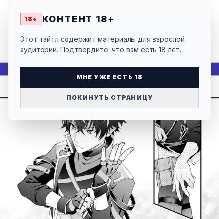
МЕНЯ НАЗЫВАЛИ ПРОКЛЯТЫМ, ПОКА Я НЕ СТАЛ ИХ
18+
КОРОЛЁМ
КОНТЕНТ 18+
18+
НАЗАД
ТОМ 1 ГЛАВА 3.2
1
Этот тайтл содержит материалы для взрослой
аудитории. Подтвердите, что вам есть 18 лет.
МНЕ УЖЕ ЕСТЬ 18
ПОКИНУТЬ СТРАНИЦУ