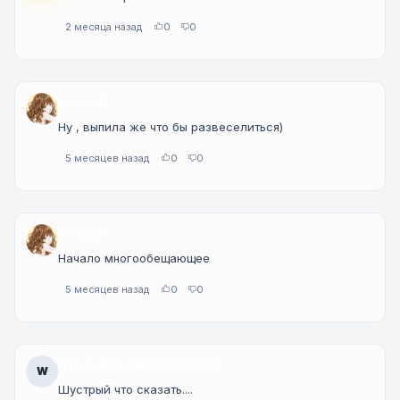
2 месяца назад
0
0
Hot_girl
Ну , выпила же что бы развеселиться)
5 месяцев назад
0
0
Hot_girl
Начало многообещающее
5 месяцев назад
0
0
wp_guest_c48b557fc2b0
W
Шустрый что сказать....