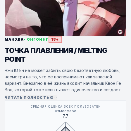
МАНХВА
• ОНГОИНГ
18+
ТОЧКА ПЛАВЛЕНИЯ / MELTING
POINT
Чжи Ю Ён не может забыть свою безответную любовь,
несмотря на то, что её воспринимают как запасной
вариант. Внезапно в её жизнь входит начальник Квон Гё
Вон, который тоже испытывает одиночество и создает
ей множество неудобств. Постоянно пристально глядя на
ЧИТАТЬ ПОЛНОСТЬЮ
Ю Ён, он решает пожертвовать собой, чтобы помочь ей
СРЕДНЯЯ ОЦЕНКА ВСЕХ ПОЛЬЗОВАТЕЙ
наконец отпустить чувства к первой любви.
Атмосфера
7.7