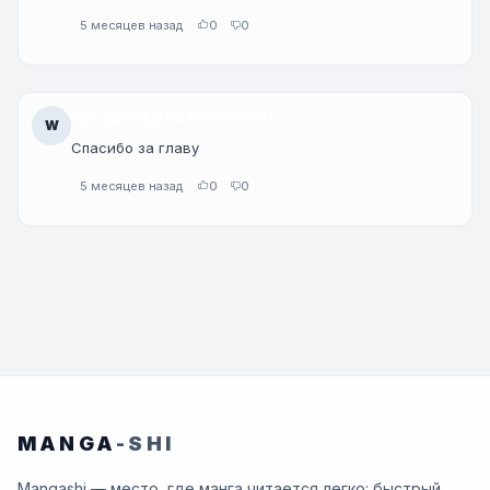
5 месяцев назад
0
0
wp_guest_54d7540cc347
W
Спасибо за главу
5 месяцев назад
0
0
MANGA
-SHI
Mangashi — место, где манга читается легко: быстрый