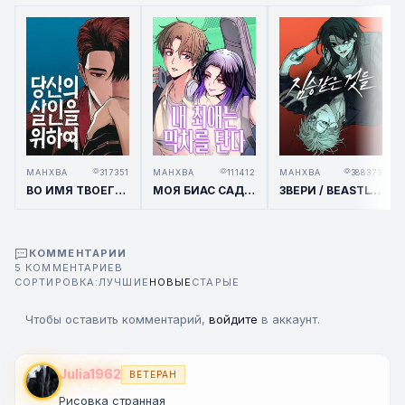
МАНХВА
317351
МАНХВА
111412
МАНХВА
388373
ВО ИМЯ ТВОЕГО УБИЙСТВА / FOR YOUR MURDER
МОЯ БИАС САДИТСЯ НА ПОСЛЕДНИЙ ПОЕЗД / MY BIAS GETS ON THE LAST TRAIN
ЗВЕРИ / BEASTLY THINGS
КОММЕНТАРИИ
5 КОММЕНТАРИЕВ
СОРТИРОВКА:
ЛУЧШИЕ
НОВЫЕ
СТАРЫЕ
Чтобы оставить комментарий,
войдите
в аккаунт.
Julia1962
ВЕТЕРАН
Рисовка странная