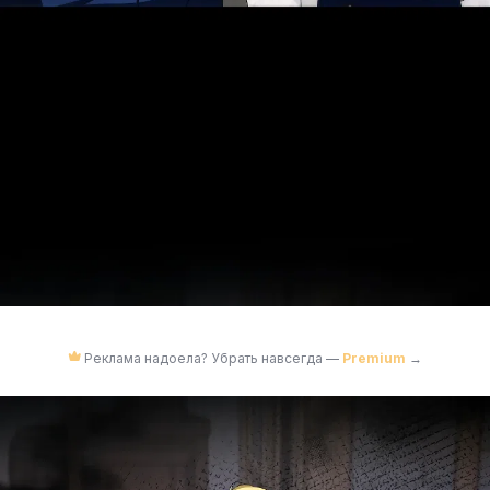
Реклама надоела? Убрать навсегда —
Premium
→