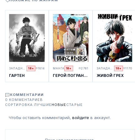
ПОХОЖИЕ ПО ЖАНРАМ
ЗАПАДНЫЙ КОМИКС
1814
МАНГА
2761
ЗАПАДНЫЙ КОМИКС
1170
18+
18+
18+
ГАРТЕН
ГЕРОЙ ПОГРАНИЧНОЙ ДЕРЕВНИ В 42 ГОДА ВПЕРВЫЕ ПОКИДАЕТ ДЕРЕВНЮ
ЖИВОЙ ГРЕХ
КОММЕНТАРИИ
0 КОММЕНТАРИЕВ
СОРТИРОВКА:
ЛУЧШИЕ
НОВЫЕ
СТАРЫЕ
Чтобы оставить комментарий,
войдите
в аккаунт.
Пока нет комментариев.