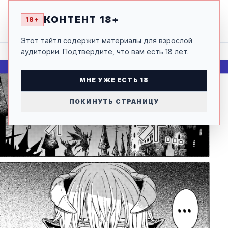
КАК БЫВШЕМУ ГЕРОЮ И БУДУЩЕЙ ВЛАДЫЧИЦЕ
18+
ДЕМОНОВ ДОБРАТЬСЯ ДО ЗАМКА ВЛАДЫКИ
КОНТЕНТ 18+
18+
НАЗАД
ДЕМОНОВ
ТОМ 1 ГЛАВА 5.5: ЭКСТРА (1)
Этот тайтл содержит материалы для взрослой
аудитории. Подтвердите, что вам есть 18 лет.
МНЕ УЖЕ ЕСТЬ 18
ПОКИНУТЬ СТРАНИЦУ