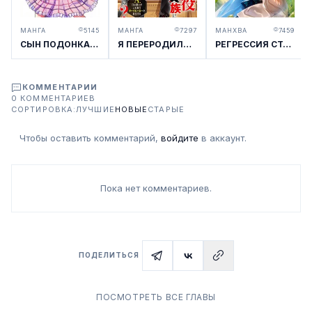
МАНГА
5145
МАНГА
7297
МАНХВА
7459
СЫН ПОДОНКА, ПОМОЛВКА КОТОРОГО БЫЛА РАСТОРГНУТА, ПОМНИТ СВОЮ ПРЕЖНЮЮ ЖИЗНЬ И ХОЧЕТ ЖИТЬ СПОКОЙНО
Я ПЕРЕРОДИЛСЯ В ЖЕСТОКОГО УБЛЮДКА!
РЕГРЕССИЯ СТАРШЕГО УЧЕНИКА
КОММЕНТАРИИ
0 КОММЕНТАРИЕВ
СОРТИРОВКА:
ЛУЧШИЕ
НОВЫЕ
СТАРЫЕ
Чтобы оставить комментарий,
войдите
в аккаунт.
Пока нет комментариев.
ПОДЕЛИТЬСЯ
ПОСМОТРЕТЬ ВСЕ ГЛАВЫ