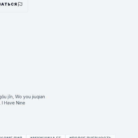
ВАТЬСЯ
ǒu jīn, Wo you jiuqian
, I Have Nine