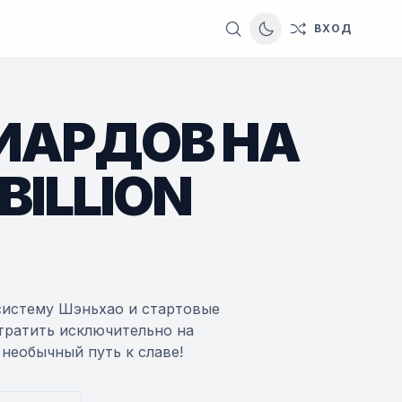
ВХОД
Switch to dark them
ИАРДОВ НА
 BILLION
систему Шэньхао и стартовые
 тратить исключительно на
необычный путь к славе!