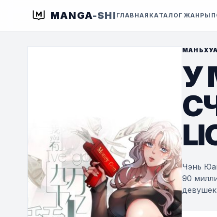
MANGA
-SHI
ГЛАВНАЯ
КАТАЛОГ
ЖАНРЫ
П
МАНЬХУ
У
СЧ
LI
Чэнь Юа
90 милли
девушек