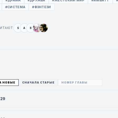
#ДРАМА
#ДРУЖБА
#ЖЕСТОКИЙ МИР
#ИМБА ГГ
#СИСТЕМА
#ФЭНТЕЗИ
ЧИТАЮТ
S
A
8
А НОВЫЕ
СНАЧАЛА СТАРЫЕ
529