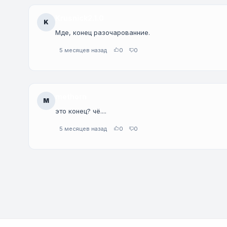
Krusnick2.1.0
K
Мде, конец разочарованние.
5 месяцев назад
0
0
methorn
M
это конец? чё....
5 месяцев назад
0
0