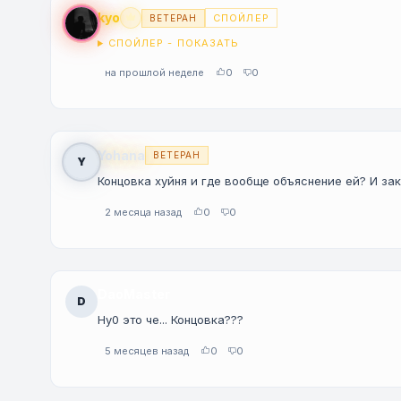
kyo
СПОЙЛЕР
ВЕТЕРАН
Premium
СПОЙЛЕР - ПОКАЗАТЬ
на прошлой неделе
0
0
Yohana
ВЕТЕРАН
Y
Концовка хуйня и где вообще объяснение ей? И за
2 месяца назад
0
0
DaoMaster
D
Ну0 это че... Концовка???
5 месяцев назад
0
0