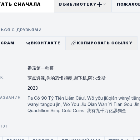
ТАТЬ СНАЧАЛА
В БИБЛИОТЕКУ
ПОЖАЛО
ЬСЯ С ДРУЗЬЯМИ
EGRAM
ВКОНТАКТЕ
КОПИРОВАТЬ ССЫЛКУ
番茄第一帅哥
К:
两点透视,
你的恐惧很酷,
谢飞机,
阿尔戈斯
2023
АЗВАНИЯ:
Ta Có 90 Tỷ Tiền Liếm Cẩu!, Wǒ yǒu jiǔqiān wànyì tiǎng
wanyi tangou jin, Wo You Jiu Qian Wan Yi Tian Gou Jin
Quadrillion Simp Gold Coins, 我有九千万亿舔狗金
101