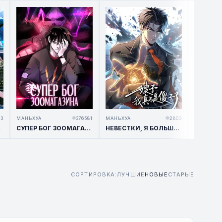
43
МАНЬХУА
376581
МАНЬХУА
2803
МАНЬХУА
ЕК!
СУПЕР БОГ ЗООМАГАЗИНА / ASTRAL PET STORE
НЕВЕСТКИ, Я БОЛЬШЕ НЕ БЕЗУМЕН!
СОРТИРОВКА:
ЛУЧШИЕ
НОВЫЕ
СТАРЫЕ