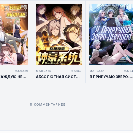
309229
МАНЬХУА
10560
МАНЬХУА
328
У МЕНЯ КАЖДУЮ НЕДЕЛЮ НОВАЯ ПРОФЕССИЯ / I HAVE A NEW PROFESSION EVERY WEEK
АБСОЛЮТНАЯ СИСТЕМА БОГАТСТВА
Я ПРИРУЧАЮ ЗВЕРО-ДЕВУШ
5 КОММЕНТАРИЕВ