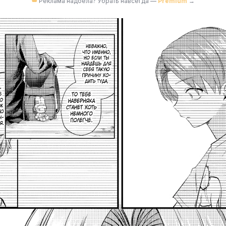
Реклама надоела? Убрать навсегда —
Premium
→