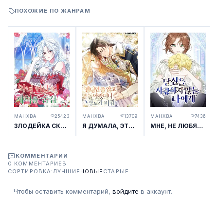
ПОХОЖИЕ ПО ЖАНРАМ
МАНХВА
25423
МАНХВА
13709
МАНХВА
7436
ЗЛОДЕЙКА СКРЫВАЕТ СВОЕ БОГАТСТВО
Я ДУМАЛА, ЭТО КОНЕЦ, НО КОГДА ВЕРНУЛАСЬ — ЖАНР ИЗМЕНИЛСЯ
МНЕ, НЕ ЛЮБЯЩЕЙ ТЕБЯ
КОММЕНТАРИИ
0 КОММЕНТАРИЕВ
СОРТИРОВКА:
ЛУЧШИЕ
НОВЫЕ
СТАРЫЕ
Чтобы оставить комментарий,
войдите
в аккаунт.