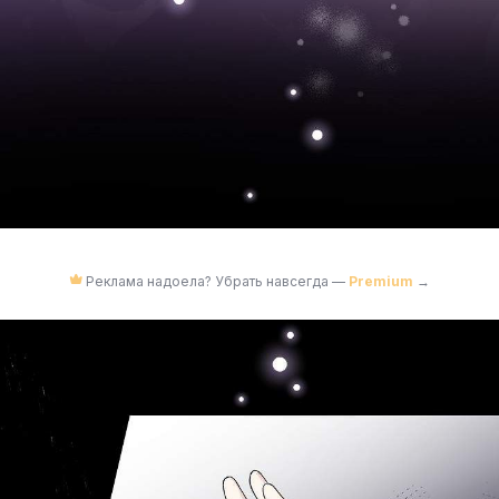
Реклама надоела? Убрать навсегда —
Premium
→