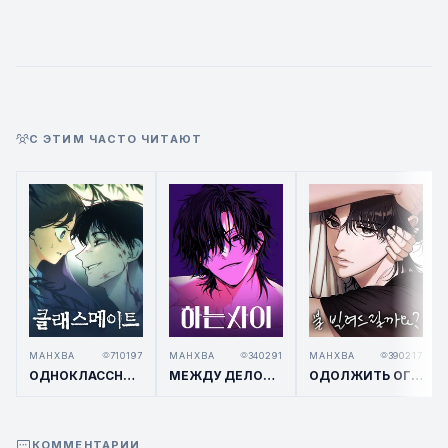
С ЭТИМ ЧАСТО ЧИТАЮТ
МАНХВА
710197
МАНХВА
340291
МАНХВА
390217
ОДНОКЛАССНИК / CLASSMATE
МЕЖДУ ДЕЛОМ / IN BETWEEN
ОДОЛЖИТЬ ОГОНЕК? / BORROW A LIGHT?
КОММЕНТАРИИ