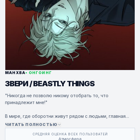
МАНХВА
• ОНГОИНГ
ЗВЕРИ / BEASTLY THINGS
"Никогда не позволю никому отобрать то, что
принадлежит мне!"
В мире, где оборотни живут рядом с людьми, главная
героиня Хан Джи У, дочь самого сильного волка,
ЧИТАТЬ ПОЛНОСТЬЮ
неожиданно встречает ночью известного актёра Чхон Ю
СРЕДНЯЯ ОЦЕНКА ВСЕХ ПОЛЬЗОВАТЕЙ
Сына, которого называют "сыном нации" за его
Атмосфера