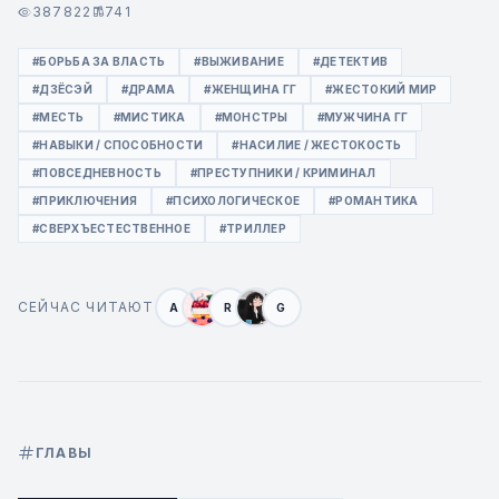
387822
741
#БОРЬБА ЗА ВЛАСТЬ
#ВЫЖИВАНИЕ
#ДЕТЕКТИВ
#ДЗЁСЭЙ
#ДРАМА
#ЖЕНЩИНА ГГ
#ЖЕСТОКИЙ МИР
#МЕСТЬ
#МИСТИКА
#МОНСТРЫ
#МУЖЧИНА ГГ
#НАВЫКИ / СПОСОБНОСТИ
#НАСИЛИЕ / ЖЕСТОКОСТЬ
#ПОВСЕДНЕВНОСТЬ
#ПРЕСТУПНИКИ / КРИМИНАЛ
#ПРИКЛЮЧЕНИЯ
#ПСИХОЛОГИЧЕСКОЕ
#РОМАНТИКА
#СВЕРХЪЕСТЕСТВЕННОЕ
#ТРИЛЛЕР
СЕЙЧАС ЧИТАЮТ
A
R
G
ГЛАВЫ