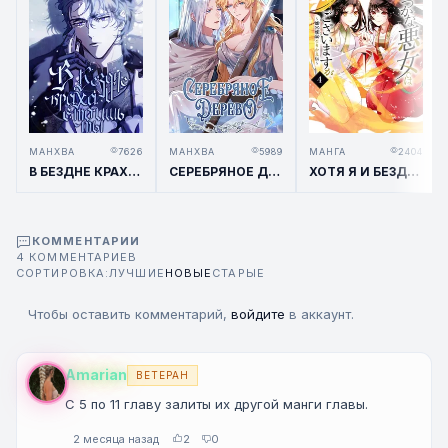
МАНХВА
7626
МАНХВА
5989
МАНГА
2404
В БЕЗДНЕ КРАХА СТОИШЬ ТЫ
СЕРЕБРЯНОЕ ДЕРЕВО
ХОТЯ Я И БЕЗДАРНАЯ ЗЛОДЕЙКА ~СКАЗКА О СВОПЕ БАБОЧЕК И КРЫС В ДЕВИЧЬЕМ ДВОРЕ~
КОММЕНТАРИИ
4 КОММЕНТАРИЕВ
СОРТИРОВКА:
ЛУЧШИЕ
НОВЫЕ
СТАРЫЕ
Чтобы оставить комментарий,
войдите
в аккаунт.
Amarian
ВЕТЕРАН
С 5 по 11 главу залиты их другой манги главы.
2 месяца назад
2
0