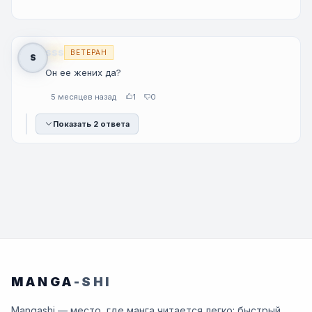
sss
ВЕТЕРАН
S
Он ее жених да?
5 месяцев назад
1
0
Показать 2 ответа
MANGA
-SHI
Mangashi — место, где манга читается легко: быстрый